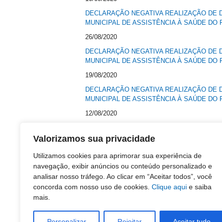
DECLARAÇÃO NEGATIVA REALIZAÇÃO DE D
MUNICIPAL DE ASSISTÊNCIA À SAÚDE DO 
26/08/2020
DECLARAÇÃO NEGATIVA REALIZAÇÃO DE D
MUNICIPAL DE ASSISTÊNCIA À SAÚDE DO 
19/08/2020
DECLARAÇÃO NEGATIVA REALIZAÇÃO DE D
MUNICIPAL DE ASSISTÊNCIA À SAÚDE DO 
12/08/2020
DECLARAÇÃO NEGATIVA REALIZAÇÃO DE D
MUNICIPAL DE ASSISTÊNCIA À SAÚDE DO 
Valorizamos sua privacidade
05/08/2020
Utilizamos cookies para aprimorar sua experiência de
DECLARAÇÃO NEGATIVA REALIZAÇÃO DE D
navegação, exibir anúncios ou conteúdo personalizado e
MUNICIPAL DE ASSISTÊNCIA À SAÚDE DO 
analisar nosso tráfego. Ao clicar em “Aceitar todos”, você
concorda com nosso uso de cookies.
Clique aqui
e saiba
29/07/2020
mais.
DECLARAÇÃO NEGATIVA REALIZAÇÃO DE D
INSTITUTO MUNICIPAL DE ASSISTÊNCIA À
Personalizar
Rejeitar
Aceitar tudo