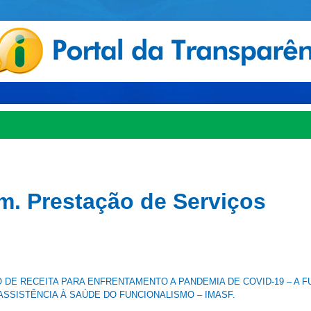
dm. Prestação de Serviços
DE RECEITA PARA ENFRENTAMENTO A PANDEMIA DE COVID-19 – A F
ASSISTÊNCIA À SAÚDE DO FUNCIONALISMO – IMASF.