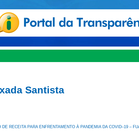
ixada Santista
DE RECEITA PARA ENFRENTAMENTO À PANDEMIA DA COVID–19 – FUA