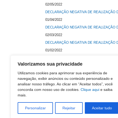
02/05/2022
DECLARAÇÃO NEGATIVA DE REALIZAÇÃO D
01/04/2022
DECLARAÇÃO NEGATIVA DE REALIZAÇÃO D
02/03/2022
DECLARAÇÃO NEGATIVA DE REALIZAÇÃO D
01/02/2022
DECLARAÇÃO NEGATIVA DE REALIZAÇÃO D
Valorizamos sua privacidade
03/01/2022
Utilizamos cookies para aprimorar sua experiência de
DECLARAÇÃO NEGATIVA DE REALIZAÇÃO D
navegação, exibir anúncios ou conteúdo personalizado e
01/12/2021
analisar nosso tráfego. Ao clicar em “Aceitar todos”, você
DECLARAÇÃO NEGATIVA DE REALIZAÇÃO D
concorda com nosso uso de cookies.
Clique aqui
e saiba
mais.
09/11/2021
DECLARAÇÃO NEGATIVA DE REALIZAÇÃO D
Personalizar
Rejeitar
Aceitar tudo