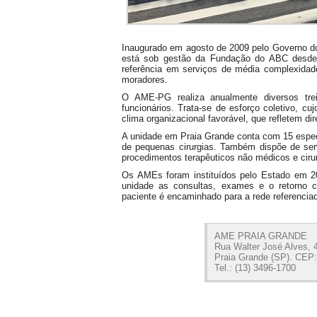
Inaugurado em agosto de 2009 pelo Governo d
está sob gestão da Fundação do ABC desde o
referência em serviços de média complexidade
moradores.
O AME-PG realiza anualmente diversos trei
funcionários. Trata-se de esforço coletivo, c
clima organizacional favorável, que refletem d
A unidade em Praia Grande conta com 15 espec
de pequenas cirurgias. Também dispõe de servi
procedimentos terapêuticos não médicos e cirur
Os AMEs foram instituídos pelo Estado em 20
unidade as consultas, exames e o retorno 
paciente é encaminhado para a rede referencia
AME PRAIA GRANDE
Rua Walter José Alves, 4
Praia Grande (SP). CEP:
Tel.: (13) 3496-1700