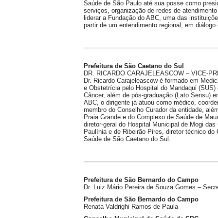
Saúde de São Paulo até sua posse como presid
serviços, organização de redes de atendimento 
liderar a Fundação do ABC, uma das instituiçõ
partir de um entendimento regional, em diálog
Prefeitura de São Caetano do Sul
DR. RICARDO CARAJELEASCOW – VICE-PR
Dr. Ricardo Carajeleascow é formado em Medic
e Obstetrícia pelo Hospital do Mandaqui (SUS) e
Câncer, além de pós-graduação (Lato Sensu) 
ABC, o dirigente já atuou como médico, coord
membro do Conselho Curador da entidade, além
Praia Grande e do Complexo de Saúde de Mauá 
diretor-geral do Hospital Municipal de Mogi das
Paulínia e de Ribeirão Pires, diretor técnico d
Saúde de São Caetano do Sul.
Prefeitura de São Bernardo do Campo
Dr. Luiz Mário Pereira de Souza Gomes – Secr
Prefeitura de São Bernardo do Campo
Renata Valdrighi Ramos de Paula