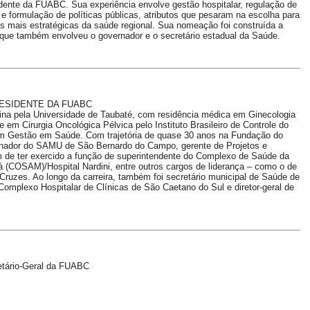
ente da FUABC. Sua experiência envolve gestão hospitalar, regulação de
e formulação de políticas públicas, atributos que pesaram na escolha para
es mais estratégicas da saúde regional. Sua nomeação foi construída a
o que também envolveu o governador e o secretário estadual da Saúde.
ESIDENTE DA FUABC
ina pela Universidade de Taubaté, com residência médica em Ginecologia
 em Cirurgia Oncológica Pélvica pelo Instituto Brasileiro de Controle do
em Gestão em Saúde. Com trajetória de quase 30 anos na Fundação do
enador do SAMU de São Bernardo do Campo, gerente de Projetos e
 de ter exercido a função de superintendente do Complexo de Saúde da
(COSAM)/Hospital Nardini, entre outros cargos de liderança – como o de
 Cruzes. Ao longo da carreira, também foi secretário municipal de Saúde de
o Complexo Hospitalar de Clínicas de São Caetano do Sul e diretor-geral de
etário-Geral da FUABC