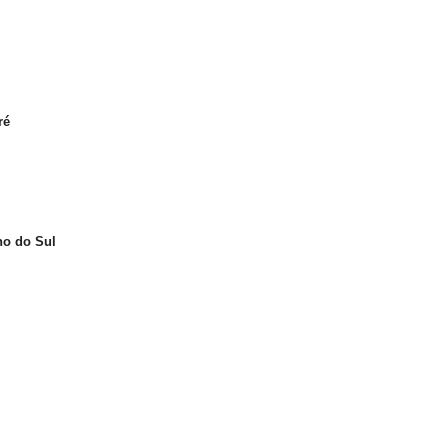
ré
no do Sul