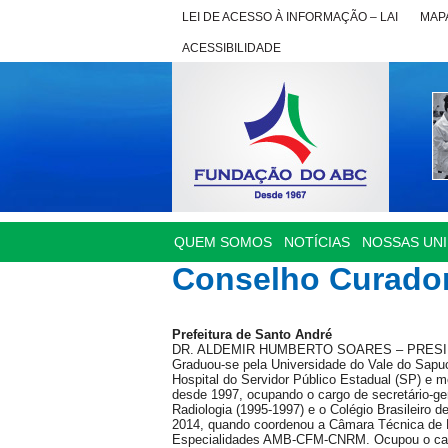
LEI DE ACESSO À INFORMAÇÃO – LAI
MAPA
ACESSIBILIDADE
QUEM SOMOS
NOTÍCIAS
NOSSAS UN
Conselho Curado
Prefeitura de Santo André
DR. ALDEMIR HUMBERTO SOARES – PRES
Graduou-se pela Universidade do Vale do Sapuc
Hospital do Servidor Público Estadual (SP) e 
desde 1997, ocupando o cargo de secretário-ger
Radiologia (1995-1997) e o Colégio Brasileiro d
2014, quando coordenou a Câmara Técnica de 
Especialidades AMB-CFM-CNRM. Ocupou o carg