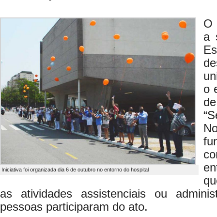
O 
a 
Es
de
un
o 
de
“S
No
f
co
en
Iniciativa foi organizada dia 6 de outubro no entorno do hospital
qu
as atividades assistenciais ou admini
pessoas participaram do ato.