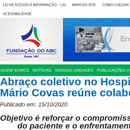
LEI DE ACESSO À INFORMAÇÃO – LAI
MAPA DO SITE
COMO CHEGAR
ACESSIBILIDADE
QUEM SOMOS
NOTÍCIAS
NOSSAS UNIDADES
PUBLICAÇÕES OF
Abraço coletivo no Hospi
Mário Covas reúne colab
Publicado em: 15/10/2020
Objetivo é reforçar o compromi
do paciente e o enfrentame