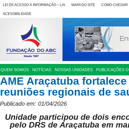
LEI DE ACESSO À INFORMAÇÃO – LAI
MAPA DO SITE
COMO CHEGAR
ACESSIBILIDADE
QUEM SOMOS
NOTÍCIAS
NOSSAS UNIDADES
PUBLICAÇÕES OF
AME Araçatuba fortalece
reuniões regionais de s
Publicado em: 01/04/2026
Unidade participou de dois en
pelo DRS de Araçatuba em mar