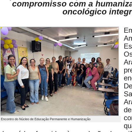
compromisso com a humaniza
oncológico integ
E
Am
Es
Os
A
p
en
De
S
A
d
c
Encontro do Núcleo de Educação Permanente e Humanização
qu