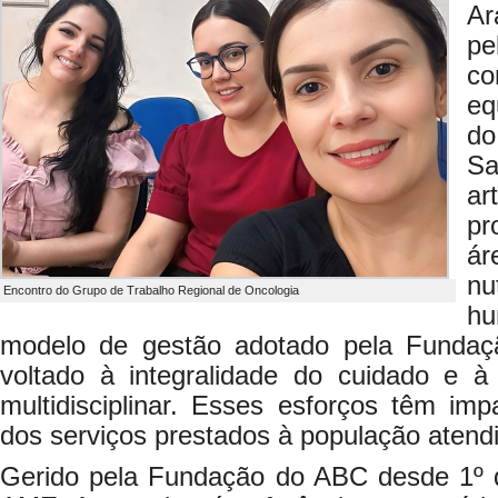
Ar
p
c
eq
d
S
a
pr
á
nu
Encontro do Grupo de Trabalho Regional de Oncologia
hu
modelo de gestão adotado pela Funda
voltado à integralidade do cuidado e à 
multidisciplinar. Esses esforços têm imp
dos serviços prestados à população atend
Gerido pela Fundação do ABC desde 1º 