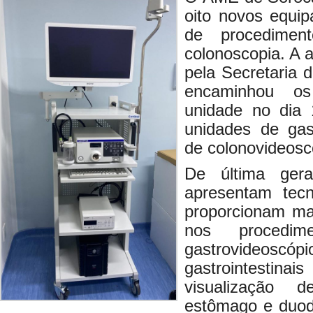
oito novos equip
de procedimen
colonoscopia. A a
pela Secretaria 
encaminhou o
unidade no dia 
unidades de gas
de colonovideosc
De última gera
apresentam tec
proporcionam mai
nos procedim
gastrovideoscópi
gastrointest
visualização d
estômago e duod