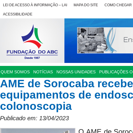
LEI DE ACESSO À INFORMAÇÃO – LAI
MAPA DO SITE
COMO CHEGAR
ACESSIBILIDADE
QUEM SOMOS
NOTÍCIAS
NOSSAS UNIDADES
PUBLICAÇÕES OF
AME de Sorocaba recebe
equipamentos de endosc
colonoscopia
Publicado em: 13/04/2023
O AME de Soroca