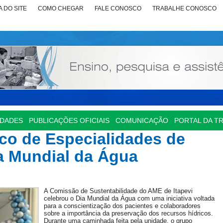
 DO SITE
COMO CHEGAR
FALE CONOSCO
TRABALHE CONOSCO
IDADES
PUBLICAÇÕES OFICIAIS
COMUNICAÇÃO
PORTAL DA T
co de Especialidades de
ia Mundial da Água
A Comissão de Sustentabilidade do AME de Itapevi
celebrou o Dia Mundial da Água com uma iniciativa voltada
para a conscientização dos pacientes e colaboradores
sobre a importância da preservação dos recursos hídricos.
Durante uma caminhada feita pela unidade, o grupo