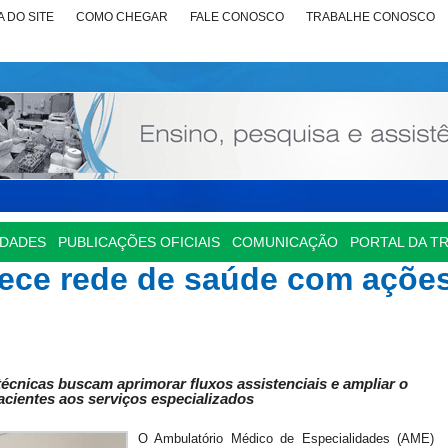
 DO SITE
COMO CHEGAR
FALE CONOSCO
TRABALHE CONOSCO
IDADES
PUBLICAÇÕES OFICIAIS
COMUNICAÇÃO
PORTAL DA T
lece rede de saúde com açõe
técnicas buscam aprimorar fluxos assistenciais e ampliar o
cientes aos serviços especializados
O Ambulatório Médico de Especialidades (AME)