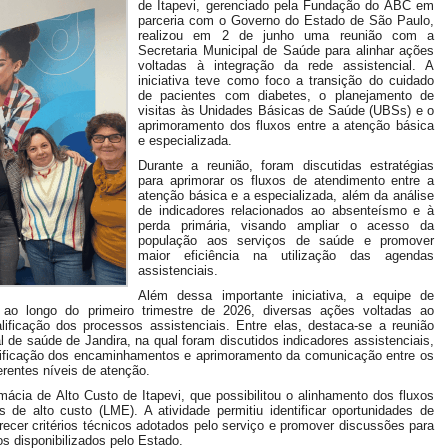
de Itapevi, gerenciado pela Fundação do ABC em
parceria com o Governo do Estado de São Paulo,
realizou em 2 de junho uma reunião com a
Secretaria Municipal de Saúde para alinhar ações
voltadas à integração da rede assistencial. A
iniciativa teve como foco a transição do cuidado
de pacientes com diabetes, o planejamento de
visitas às Unidades Básicas de Saúde (UBSs) e o
aprimoramento dos fluxos entre a atenção básica
e especializada.
Durante a reunião, foram discutidas estratégias
para aprimorar os fluxos de atendimento entre a
atenção básica e a especializada, além da análise
de indicadores relacionados ao absenteísmo e à
perda primária, visando ampliar o acesso da
população aos serviços de saúde e promover
maior eficiência na utilização das agendas
assistenciais.
Além dessa importante iniciativa, a equipe de
 ao longo do primeiro trimestre de 2026, diversas ações voltadas ao
alificação dos processos assistenciais. Entre elas, destaca-se a reunião
 de saúde de Jandira, na qual foram discutidos indicadores assistenciais,
alificação dos encaminhamentos e aprimoramento da comunicação entre os
ferentes níveis de atenção.
rmácia de Alto Custo de Itapevi, que possibilitou o alinhamento dos fluxos
 de alto custo (LME). A atividade permitiu identificar oportunidades de
ecer critérios técnicos adotados pelo serviço e promover discussões para
s disponibilizados pelo Estado.