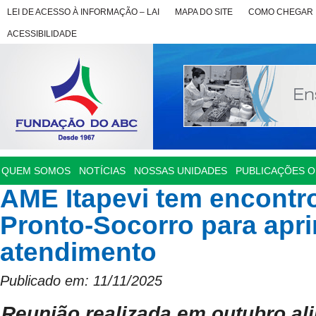
LEI DE ACESSO À INFORMAÇÃO – LAI
MAPA DO SITE
COMO CHEGAR
ACESSIBILIDADE
QUEM SOMOS
NOTÍCIAS
NOSSAS UNIDADES
PUBLICAÇÕES OF
AME Itapevi tem encont
Pronto-Socorro para apr
atendimento
Publicado em: 11/11/2025
Reunião realizada em outubro al