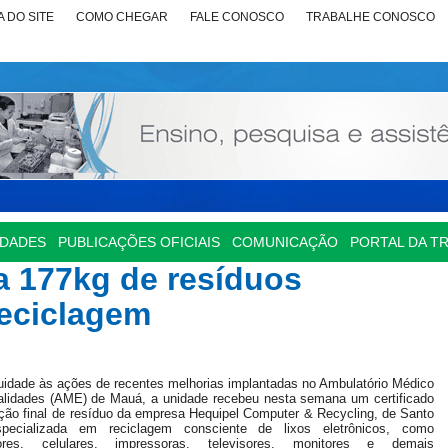
 DO SITE
COMO CHEGAR
FALE CONOSCO
TRABALHE CONOSCO
IDADES
PUBLICAÇÕES OFICIAIS
COMUNICAÇÃO
PORTAL DA T
 177kg de resíduos
reciclagem
idade às ações de recentes melhorias implantadas no Ambulatório Médico
alidades (AME) de Mauá, a unidade recebeu nesta semana um certificado
ção final de resíduo da empresa Hequipel Computer & Recycling, de Santo
pecializada em reciclagem consciente de lixos eletrônicos, como
ores, celulares, impressoras, televisores, monitores e demais