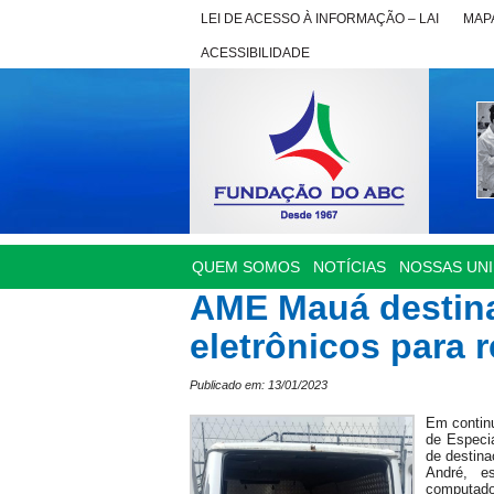
LEI DE ACESSO À INFORMAÇÃO – LAI
MAPA
ACESSIBILIDADE
QUEM SOMOS
NOTÍCIAS
NOSSAS UN
AME Mauá destina
eletrônicos para 
Publicado em: 13/01/2023
Em continu
de Especi
de destina
André, es
computad