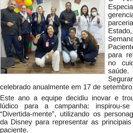
Especia
geren
parcer
Estado,
Seman
Pacien
para re
no cui
saúde
Segur
celebrado anualmente em 17 de setembro
Este ano a equipe decidiu inovar e tro
lúdico para a campanha: inspirou-s
“Divertida-mente”, utilizando os person
da Disney para representar as principai
paciente.