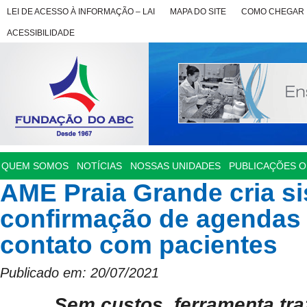
LEI DE ACESSO À INFORMAÇÃO – LAI
MAPA DO SITE
COMO CHEGAR
ACESSIBILIDADE
QUEM SOMOS
NOTÍCIAS
NOSSAS UNIDADES
PUBLICAÇÕES OF
AME Praia Grande cria s
confirmação de agendas 
contato com pacientes
Publicado em: 20/07/2021
Sem custos, ferramenta tra