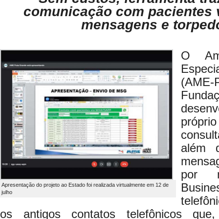
comunicação com pacientes vi
mensagens e torpe
O Amb
Especi
(AME-
Fundaç
desen
própr
consul
além 
mensa
por 
Busi
Apresentação do projeto ao Estado foi realizada virtualmente em 12 de
julho
telefôni
os antigos contatos telefônicos qu