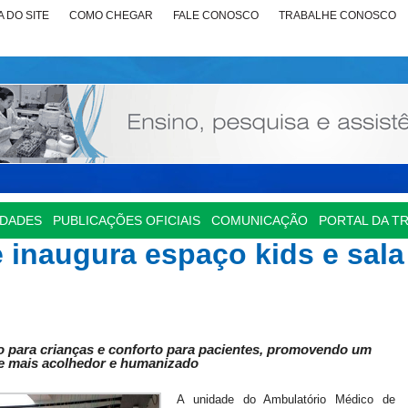
 DO SITE
COMO CHEGAR
FALE CONOSCO
TRABALHE CONOSCO
IDADES
PUBLICAÇÕES OFICIAIS
COMUNICAÇÃO
PORTAL DA T
 inaugura espaço kids e sala
 para crianças e conforto para pacientes, promovendo um
e mais acolhedor e humanizado
A unidade do Ambulatório Médico de