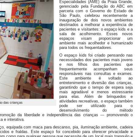
Especialidades (AME) da Praia Grande,
gerenciado pela Fundação do ABC em
parceria com o Governo do Estado de
São Paulo, celebrou recentemente a
inauguração de dois novos ambientes
destinados a melhorar a experiência de
pacientes e visitantes: o espaço kids e a
sala de acolhimento. Esses novos
espaços visam proporcionar um
ambiente mais acolhedor e humanizado
para todos os frequentadores.
O espaço kids foi criado pensando nas
necessidades dos pacientes mais jovens
e nos filhos dos pacientes que
frequentemente acompanham seus
responsáveis nas consultas e exames.
Este ambiente é voltado ao
entretenimento e diversão das crianças,
garantindo que o tempo de espera seja
mais agradável e menos estressante
para elas. Além de brinquedos e
atividades recreativas, o espaço também
ão das crianças
pode ser utilizado para o
desenvolvimento do método
promoção da liberdade e independência das crianças — promovendo o
a e interativa.
nço, equipada com maca para descanso, pia, iluminação ambiente, cadeira
os e fraldas. Este espaço foi concebido para oferecer privacidade e
m como para qualquer pessoa que necessite de um local mais tranquilo e