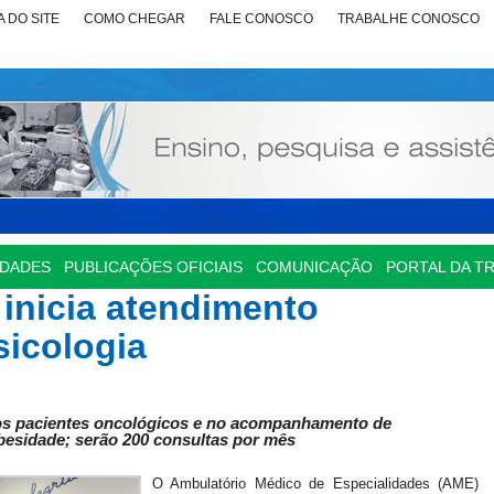
 DO SITE
COMO CHEGAR
FALE CONOSCO
TRABALHE CONOSCO
IDADES
PUBLICAÇÕES OFICIAIS
COMUNICAÇÃO
PORTAL DA T
inicia atendimento
sicologia
os pacientes oncológicos e no acompanhamento de
esidade; serão 200 consultas por mês
O Ambulatório Médico de Especialidades (AME)