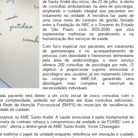
de Santo André deu início, dia 21 de julho, à oferta
de consultas ambulatoriais na área de psicologia,
ampliando o cuidado integral aos pacientes em
tratamento na unidade. A iniciativa faz parte de
uma nova meta do contrato de gestão firmado
entre a Fundação do ABC e o Governo do Estado
de São Paulo, ciclo 2025-2030, que visa
implementar melhorias no atendimento e na
humanização dos serviços de saúde.
Com foco especial nos pacientes em tratamento
de quimioterapia e no acompanhamento de
pessoas com obesidade e transtornos alimentares
pela área de endocrinologia, o novo serviço
oferece 200 consultas de psicologia por mês. O
objetivo é proporcionar suporte emocional e
psicológico aos usuários já em tratamento clínico
ou cirúrgico no AME-SA, garantindo uma
abordagem mais completa e sensível às
necessidades individuais.
da paciente terá direito a um ciclo inicial de cinco consultas com o
or complexidade, poderão ser ofertadas até duas consultas adicionais.
à Rede de Atenção Psicossocial (RAPS) do município de residência do
lidade do cuidado.
restamos no AME Santo André. A saúde emocional é parte fundamental do
a meta do contrato reforça o compromisso da unidade e da FUABC com a
to”, afirma o diretor-geral do AME Santo André, Victor Chiavegato.
ial reafirma o papel da unidade enquanto referência em inovação e cuidado