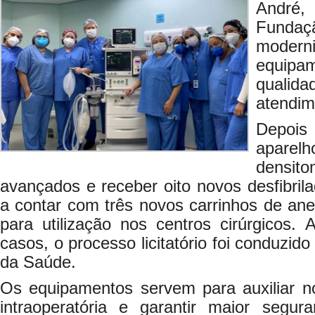
André
Fund
mod
equipa
qualid
atendim
Depoi
aparel
densito
avançados e receber oito novos desfibril
a contar com três novos carrinhos de ane
para utilização nos centros cirúrgicos
casos, o processo licitatório foi conduzid
da Saúde.
Os equipamentos servem para auxiliar n
intraoperatória e garantir maior segu