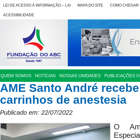
LEI DE ACESSO À INFORMAÇÃO – LAI
MAPA DO SITE
COMO CHEGAR
ACESSIBILIDADE
QUEM SOMOS
NOTÍCIAS
NOSSAS UNIDADES
PUBLICAÇÕES OF
AME Santo André recebe
carrinhos de anestesia
Publicado em: 22/07/2022
O Amb
Especia