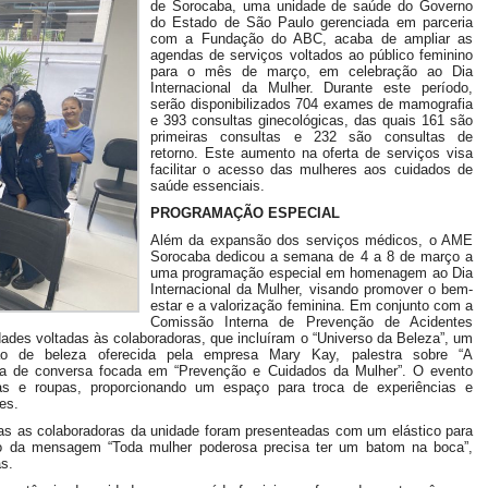
de Sorocaba, uma unidade de saúde do Governo
do Estado de São Paulo gerenciada em parceria
com a Fundação do ABC, acaba de ampliar as
agendas de serviços voltados ao público feminino
para o mês de março, em celebração ao Dia
Internacional da Mulher. Durante este período,
serão disponibilizados 704 exames de mamografia
e 393 consultas ginecológicas, das quais 161 são
primeiras consultas e 232 são consultas de
retorno. Este aumento na oferta de serviços visa
facilitar o acesso das mulheres aos cuidados de
saúde essenciais.
PROGRAMAÇÃO ESPECIAL
Além da expansão dos serviços médicos, o AME
Sorocaba dedicou a semana de 4 a 8 de março a
uma programação especial em homenagem ao Dia
Internacional da Mulher, visando promover o bem-
estar e a valorização feminina. Em conjunto com a
Comissão Interna de Prevenção de Acidentes
dades voltadas às colaboradoras, que incluíram o “Universo da Beleza”, um
 de beleza oferecida pela empresa Mary Kay, palestra sobre “A
a de conversa focada em “Prevenção e Cuidados da Mulher”. O evento
s e roupas, proporcionando um espaço para troca de experiências e
es.
das as colaboradoras da unidade foram presenteadas com um elástico para
 da mensagem “Toda mulher poderosa precisa ter um batom na boca”,
s.