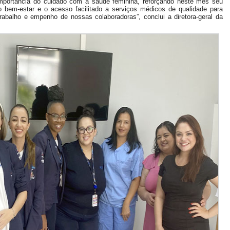
mportância do cuidado com a saúde feminina, reforçando neste mês seu
em-estar e o acesso facilitado a serviços médicos de qualidade para
abalho e empenho de nossas colaboradoras”, conclui a diretora-geral da