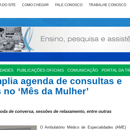
 DO SITE
COMO CHEGAR
FALE CONOSCO
TRABALHE CONOSCO
IDADES
PUBLICAÇÕES OFICIAIS
COMUNICAÇÃO
PORTAL DA T
lia agenda de consultas e
 no ‘Mês da Mulher’
 roda de conversa, sessões de relaxamento, entre outras
O Ambulatório Médico de Especialidades (AME)