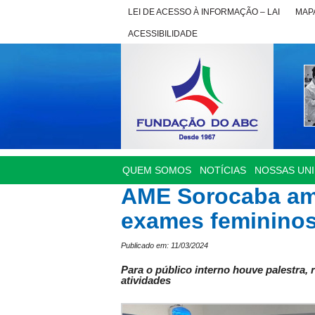
LEI DE ACESSO À INFORMAÇÃO – LAI
MAPA
ACESSIBILIDADE
QUEM SOMOS
NOTÍCIAS
NOSSAS UN
AME Sorocaba amp
exames femininos
Publicado em: 11/03/2024
Para o público interno houve palestra,
atividades