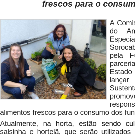
frescos para o consum
A Comis
do Am
Espec
Soroca
pela 
parcer
Estado 
lança
Sustent
promov
respon
alimentos frescos para o consumo dos fun
Atualmente, na horta, estão sendo cult
salsinha e hortelã, que serão utilizados