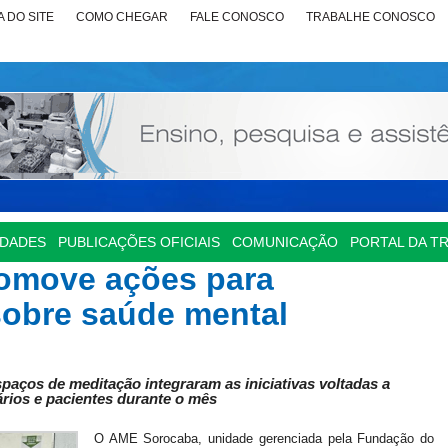
 DO SITE
COMO CHEGAR
FALE CONOSCO
TRABALHE CONOSCO
IDADES
PUBLICAÇÕES OFICIAIS
COMUNICAÇÃO
PORTAL DA T
omove ações para
sobre saúde mental
spaços de meditação integraram as iniciativas voltadas a
rios e pacientes durante o mês
O AME Sorocaba, unidade gerenciada pela Fundação do