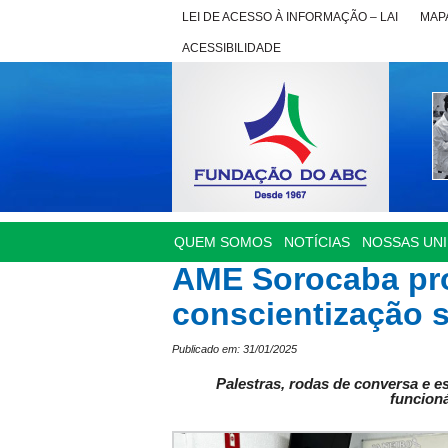
LEI DE ACESSO À INFORMAÇÃO – LAI
MAPA
ACESSIBILIDADE
QUEM SOMOS
NOTÍCIAS
NOSSAS UN
AME Sorocaba pr
conscientização 
Publicado em: 31/01/2025
Palestras, rodas de conversa e e
funcioná