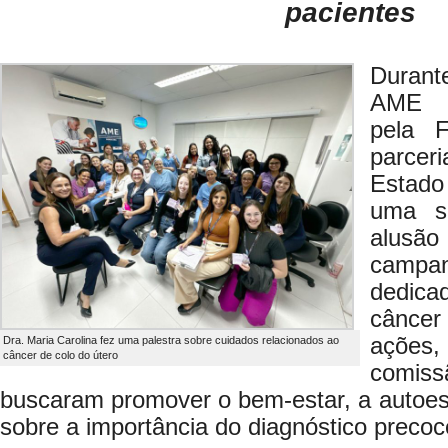
pacientes
Duran
AME S
pela 
parce
Estado
uma s
alusão
camp
dedic
câncer
ações
Dra. Maria Carolina fez uma palestra sobre cuidados relacionados ao
câncer de colo do útero
comis
buscaram promover o bem-estar, a autoes
sobre a importância do diagnóstico precoc