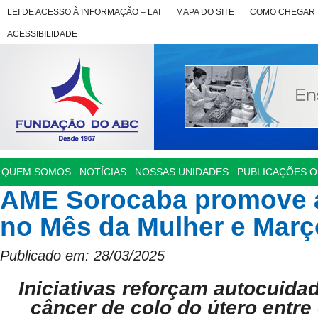
LEI DE ACESSO À INFORMAÇÃO – LAI
MAPA DO SITE
COMO CHEGAR
ACESSIBILIDADE
QUEM SOMOS
NOTÍCIAS
NOSSAS UNIDADES
PUBLICAÇÕES OF
AME Sorocaba promove a
no Mês da Mulher e Març
Publicado em: 28/03/2025
Iniciativas reforçam autocuida
câncer de colo do útero entre