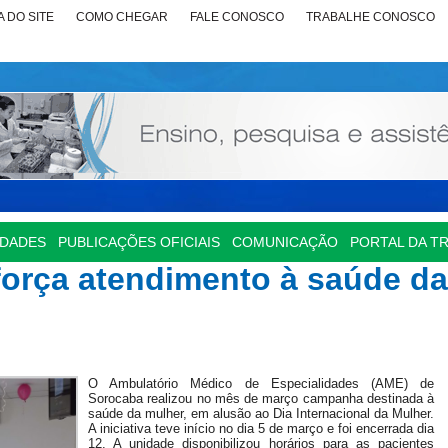
 DO SITE
COMO CHEGAR
FALE CONOSCO
TRABALHE CONOSCO
IDADES
PUBLICAÇÕES OFICIAIS
COMUNICAÇÃO
PORTAL DA T
orça atendimento à saúde da
O Ambulatório Médico de Especialidades (AME) de
Sorocaba realizou no mês de março campanha destinada à
saúde da mulher, em alusão ao Dia Internacional da Mulher.
A iniciativa teve início no dia 5 de março e foi encerrada dia
12. A unidade disponibilizou horários para as pacientes