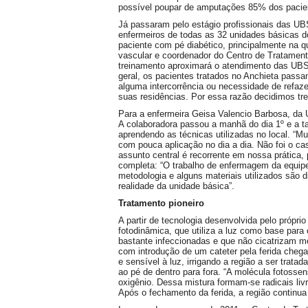
possível poupar de amputações 85% dos pacien
Já passaram pelo estágio profissionais das UB
enfermeiros de todas as 32 unidades básicas 
paciente com pé diabético, principalmente na qu
vascular e coordenador do Centro de Tratament
treinamento aproximará o atendimento das UBS
geral, os pacientes tratados no Anchieta pas
alguma intercorrência ou necessidade de refaz
suas residências. Por essa razão decidimos tre
Para a enfermeira Geisa Valencio Barbosa, da U
A colaboradora passou a manhã do dia 1º e a t
aprendendo as técnicas utilizadas no local. “M
com pouca aplicação no dia a dia. Não foi o ca
assunto central é recorrente em nossa prática, 
completa: “O trabalho de enfermagem da equipe
metodologia e alguns materiais utilizados são 
realidade da unidade básica”.
Tratamento pioneiro
A partir de tecnologia desenvolvida pelo própri
fotodinâmica, que utiliza a luz como base para
bastante infeccionadas e que não cicatrizam 
com introdução de um cateter pela ferida cheg
e sensível à luz, irrigando a região a ser trata
ao pé de dentro para fora. “A molécula fotossen
oxigênio. Dessa mistura formam-se radicais liv
Após o fechamento da ferida, a região contin