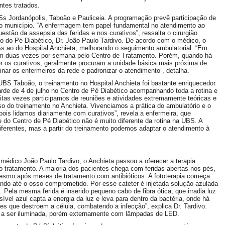
tes tratados.
Ss Jordanópolis, Taboão e Pauliceia. A programação prevê participação de
do município. “A enfermagem tem papel fundamental no atendimento ao
estão da assepsia das feridas e nos curativos”, ressalta o cirurgião
o do Pé Diabético, Dr. João Paulo Tardivo. De acordo com o médico, o
s ao do Hospital Anchieta, melhorando o seguimento ambulatorial. “Em
sam duas vezes por semana pelo Centro de Tratamento. Porém, quando há
er os curativos, geralmente procuram a unidade básica mais próxima de
inar os enfermeiros da rede e padronizar o atendimento”, detalha.
BS Taboão, o treinamento no Hospital Anchieta foi bastante enriquecedor.
arde de 4 de julho no Centro de Pé Diabético acompanhando toda a rotina e
uitas vezes participamos de reuniões e atividades extremamente teóricas e
so do treinamento no Anchieta. Vivenciamos a prática do ambulatório e o
pois lidamos diariamente com curativos”, revela a enfermeira, que
 do Centro de Pé Diabético não é muito diferente da rotina na UBS. A
diferentes, mas a partir do treinamento podemos adaptar o atendimento à
o médico João Paulo Tardivo, o Anchieta passou a oferecer a terapia
 o tratamento. A maioria dos pacientes chega com feridas abertas nos pés,
mesmo após meses de tratamento com antibióticos. A fototerapia começa
ando até o osso comprometido. Por esse cateter é injetada solução azulada
da. Pela mesma ferida é inserido pequeno cabo de fibra ótica, que irradia luz
sível azul capta a energia da luz e leva para dentro da bactéria, onde há
res que destroem a célula, combatendo a infecção”, explica Dr. Tardivo.
ua a ser iluminada, porém externamente com lâmpadas de LED.