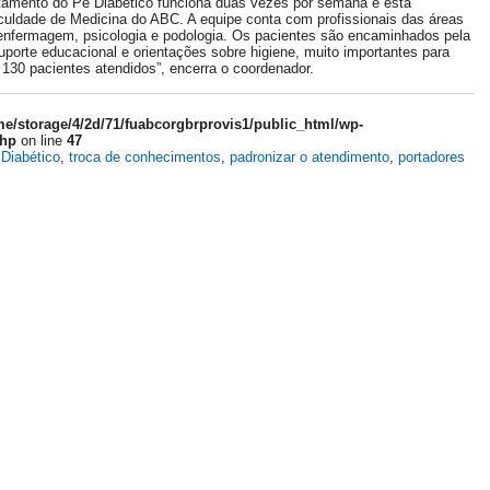
tamento do Pé Diabético funciona duas vezes por semana e está
aculdade de Medicina do ABC. A equipe conta com profissionais das áreas
a, enfermagem, psicologia e podologia. Os pacientes são encaminhados pela
porte educacional e orientações sobre higiene, muito importantes para
130 pacientes atendidos”, encerra o coordenador.
e/storage/4/2d/71/fuabcorgbrprovis1/public_html/wp-
php
on line
47
Diabético
,
troca de conhecimentos
,
padronizar o atendimento
,
portadores