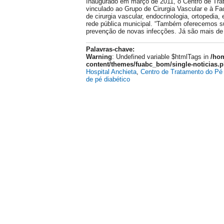
Inaugurado em março de 2011, o Centro de Tra
vinculado ao Grupo de Cirurgia Vascular e à F
de cirurgia vascular, endocrinologia, ortopedi
rede pública municipal. “Também oferecemos su
prevenção de novas infecções. Já são mais de 
Palavras-chave:
Warning
: Undefined variable $htmlTags in
/hom
content/themes/fuabc_bom/single-noticias.
Hospital Anchieta
,
Centro de Tratamento do Pé 
de pé diabético