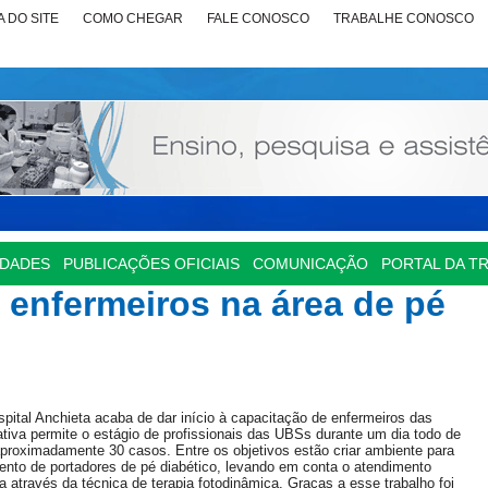
 DO SITE
COMO CHEGAR
FALE CONOSCO
TRABALHE CONOSCO
IDADES
PUBLICAÇÕES OFICIAIS
COMUNICAÇÃO
PORTAL DA T
 enfermeiros na área de pé
pital Anchieta acaba de dar início à capacitação de enfermeiros das
tiva permite o estágio de profissionais das UBSs durante um dia todo de
proximadamente 30 casos. Entre os objetivos estão criar ambiente para
ento de portadores de pé diabético, levando em conta o atendimento
a através da técnica de terapia fotodinâmica. Graças a esse trabalho foi