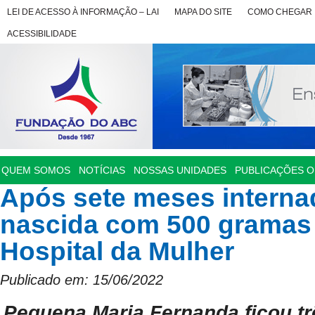
LEI DE ACESSO À INFORMAÇÃO – LAI
MAPA DO SITE
COMO CHEGAR
ACESSIBILIDADE
QUEM SOMOS
NOTÍCIAS
NOSSAS UNIDADES
PUBLICAÇÕES OF
Após sete meses interna
nascida com 500 gramas 
Hospital da Mulher
Publicado em: 15/06/2022
Pequena Maria Fernanda ficou t