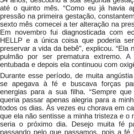
34 anos, descobriu a sua segunda gestaç
até o quinto mês. “Como eu já havia a
pressão na primeira gestação, constante
sexto mês comecei a ter alteração na pres
Em novembro fui diagnosticada com e
HELLP e a única coisa que poderia ser 
preservar a vida da bebê”, explicou. “Ela
pulmão por ser prematura extremo. A
entubada e depois ela continuou com oxig
Durante esse período, de muita angústia 
se apegava à fé e buscava forças pa
energias para a sua filha. “Sempre que
queria passar apenas alegria para a minha
todos os dias. Às vezes eu chorava em c
que ela não sentisse a minha tristeza e 
seria o próximo dia. Desejo muita fé 
passando pelo que passamos, pois a fé f