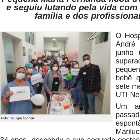
e seguiu lutando pela vida com 
família e dos profission
O Hosp
André 
junho 
super
pequen
bebê q
sete me
UTI Ne
Um an
pass
Foto: Divulgação/PSA
espon
Mariluc