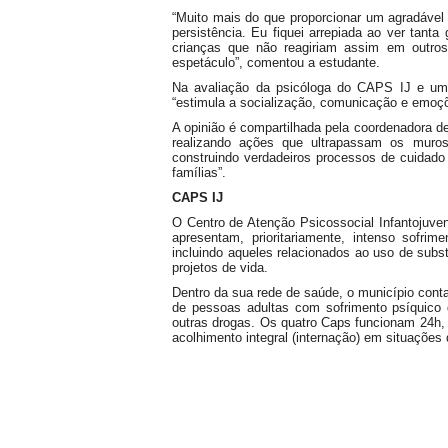
“Muito mais do que proporcionar um agradável p
persistência. Eu fiquei arrepiada ao ver tant
crianças que não reagiriam assim em outros
espetáculo”, comentou a estudante.
Na avaliação da psicóloga do CAPS IJ e uma 
“estimula a socialização, comunicação e emoçõe
A opinião é compartilhada pela coordenadora d
realizando ações que ultrapassam os muro
construindo verdadeiros processos de cuidado
famílias”.
CAPS IJ
O Centro de Atenção Psicossocial Infantojuven
apresentam, prioritariamente, intenso sofrim
incluindo aqueles relacionados ao uso de subst
projetos de vida.
Dentro da sua rede de saúde, o município cont
de pessoas adultas com sofrimento psíquico 
outras drogas. Os quatro Caps funcionam 24h, 
acolhimento integral (internação) em situações 