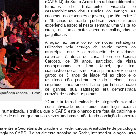
(CAPS IJ) de Santo André tem adotado diferentes
formatos de tratamento, visando o
desenvolvimento dos usuários do serviço. As
crianças, adolescentes e jovens, que têm entre 2
e 18 anos de idade, puderam vivenciar uma
experiência especial nesta semana: uma visita ao
circo, em uma noite cheia de palhaçadas e
gargalhadas.
A ação faz parte do rol de novas estratégias
utilizadas pelo serviço de saúde mental do
município, que é a realização de atividades
externas. A dona de casa Ellen de Cássia
Cardoso, de 39 anos, participou da visita
acompanhando o filho Rafael, que tem
diagnóstico de autismo. Foi a primeira vez que o
garoto de 3 anos de idade foi ao circo e o
resultado não poderia ter sido melhor. Todo
orgulhoso, mostrando o balão que tinha acabado
de ganhar, sua satisfação era demonstrada
periência especial – Foto:
através de sorrisos e palmas.
“O autista tem dificuldade de integração social e
essa atividade está sendo bem legal para a
 humanizada, significa que o CAPS está olhando para fora da caixinha e
al e de cultura que muitas vezes acabamos não tendo condição financeira
ria entre a Secretaria de Saúde e o Reder Circus. A estudante de psicologia
stágio no CAPS IJ e atualmente trabalha no Reder, intermediou a ação junto