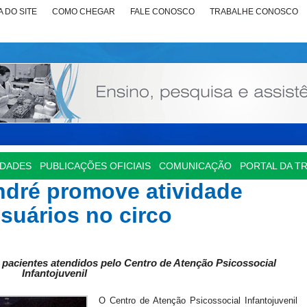
 DO SITE
COMO CHEGAR
FALE CONOSCO
TRABALHE CONOSCO
IDADES
PUBLICAÇÕES OFICIAIS
COMUNICAÇÃO
PORTAL DA T
dré promove atividade
suários no circo
pacientes atendidos pelo Centro de Atenção Psicossocial
Infantojuvenil
O Centro de Atenção Psicossocial Infantojuvenil