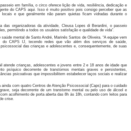
asseio em família, o circo oferece lição de vida, resiliência, dedicação e
a gente do CAPS aqui. Isso é muito positivo pois consigo perceber que as
 locais e que geralmente não param quietas ficam vidradas durante o
das organizadoras da atividade, Cleusa Lopes di Berardini, o passeio
s, permitindo a todos os usuários satisfação e qualidade de vida”.
e saúde mental de Santo André, Marinês Santos de Oliveira. “A equipe vem
s do CAPS IJ, tecendo redes que vão além dos serviços de saúde,
 psicossocial das crianças e adolescentes e, consequentemente, de suas
il atende crianças, adolescentes e jovens entre 2 e 18 anos de idade que
ento psíquico decorrente de transtornos mentais graves e persistentes,
âncias psicoativas que impossibilitem estabelecer laços sociais e realizar
a ainda com quatro Centros de Atenção Psicossocial (Caps) para o cuidado
grave, seja decorrente de um transtorno mental ou pelo uso de álcool e
com acolhimento de porta aberta das 8h às 18h, contando com leitos para
de crise.