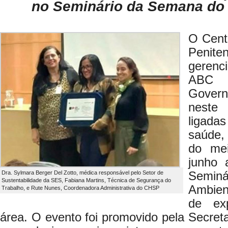
no Seminário da Semana do
O Cent
Peni
gerenc
ABC 
Govern
neste
ligada
saúde,
do me
junho 
Dra. Sylmara Berger Del Zotto, médica responsável pelo Setor de
Seminá
Sustentabilidade da SES, Fabiana Martins, Técnica de Segurança do
Ambien
Trabalho, e Rute Nunes, Coordenadora Administrativa do CHSP
de exp
área. O evento foi promovido pela Secret