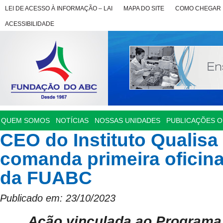
LEI DE ACESSO À INFORMAÇÃO – LAI
MAPA DO SITE
COMO CHEGAR
ACESSIBILIDADE
QUEM SOMOS
NOTÍCIAS
NOSSAS UNIDADES
PUBLICAÇÕES OF
CEO do Instituto Qualisa
comanda primeira oficin
da FUABC
Publicado em: 23/10/2023
Ação vinculada ao Programa