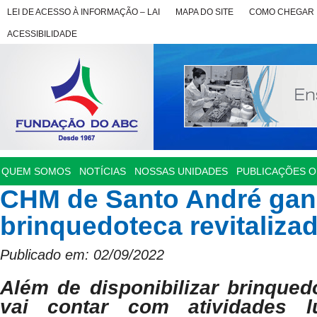
LEI DE ACESSO À INFORMAÇÃO – LAI
MAPA DO SITE
COMO CHEGAR
ACESSIBILIDADE
QUEM SOMOS
NOTÍCIAS
NOSSAS UNIDADES
PUBLICAÇÕES OF
CHM de Santo André ga
brinquedoteca revitaliza
Publicado em: 02/09/2022
Além de disponibilizar brinqued
vai contar com atividades lú