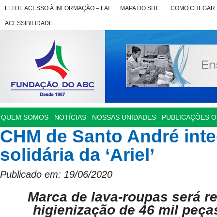
LEI DE ACESSO À INFORMAÇÃO – LAI
MAPA DO SITE
COMO CHEGAR
ACESSIBILIDADE
QUEM SOMOS
NOTÍCIAS
NOSSAS UNIDADES
PUBLICAÇÕES OF
CHM de Santo André int
solidária da ‘Ariel’
Publicado em: 19/06/2020
Marca de lava-roupas será r
higienização de 46 mil peça