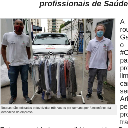
profissionais de Saúde
A 
ro
Ga
o
#O
pa
pr
li
ca
se
Ar
p
Roupas são coletadas e devolvidas três vezes por semana por funcionários da
lavanderia da empresa
pr
tr