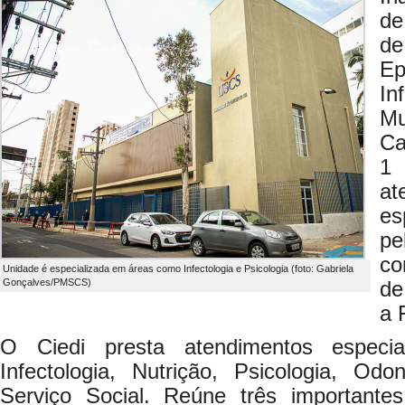
de
d
Ep
In
Mu
Ca
1
at
es
pe
co
Unidade é especializada em áreas como Infectologia e Psicologia (foto: Gabriela
Gonçalves/PMSCS)
de
a 
O Ciedi presta atendimentos especi
Infectologia, Nutrição, Psicologia, Od
Serviço Social. Reúne três importante