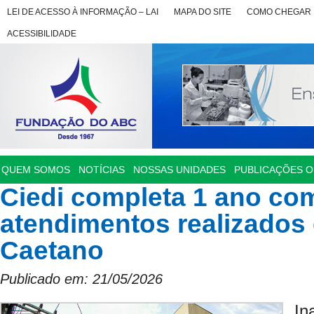
LEI DE ACESSO À INFORMAÇÃO – LAI
MAPA DO SITE
COMO CHEGAR
ACESSIBILIDADE
QUEM SOMOS
NOTÍCIAS
NOSSAS UNIDADES
PUBLICAÇÕES OF
Ciedi completa 1 ano com
atendimentos realizados
Caetano
Publicado em: 21/05/2026
In