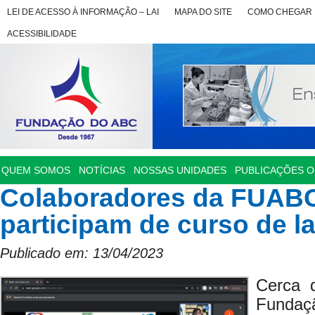
LEI DE ACESSO À INFORMAÇÃO – LAI
MAPA DO SITE
COMO CHEGAR
ACESSIBILIDADE
QUEM SOMOS
NOTÍCIAS
NOSSAS UNIDADES
PUBLICAÇÕES OF
Colaboradores da FUABC 
participam de curso de l
Publicado em: 13/04/2023
Cerca 
Fundaç