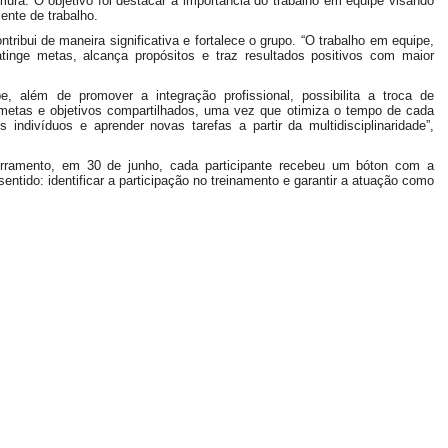
mura. O objetivo foi destacar a importância do trabalho em equipe visando
ente de trabalho.
ribui de maneira significativa e fortalece o grupo. “O trabalho em equipe,
atinge metas, alcança propósitos e traz resultados positivos com maior
, além de promover a integração profissional, possibilita a troca de
metas e objetivos compartilhados, uma vez que otimiza o tempo de cada
 indivíduos e aprender novas tarefas a partir da multidisciplinaridade”,
erramento, em 30 de junho, cada participante recebeu um bóton com a
entido: identificar a participação no treinamento e garantir a atuação como