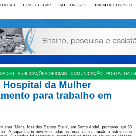
 DO SITE
COMO CHEGAR
FALE CONOSCO
TRABALHE CONOSCO
IDADES
PUBLICAÇÕES OFICIAIS
COMUNICAÇÃO
PORTAL DA T
 Hospital da Mulher
amento para trabalho em
 Mulher “Maria José dos Santos Stein”, em Santo André, promoveu até 30
pe”. A capacitação envolveu todas as áreas da instituição e esteve sob