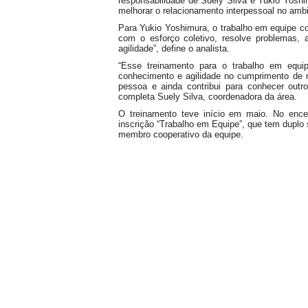
responsabilidade de Suely Silva e Yukio Yoshi
melhorar o relacionamento interpessoal no ambi
Para Yukio Yoshimura, o trabalho em equipe cont
com o esforço coletivo, resolve problemas, 
agilidade”, define o analista.
“Esse treinamento para o trabalho em equipe
conhecimento e agilidade no cumprimento de 
pessoa e ainda contribui para conhecer outros
completa Suely Silva, coordenadora da área.
O treinamento teve início em maio. No enc
inscrição “Trabalho em Equipe”, que tem duplo s
membro cooperativo da equipe.