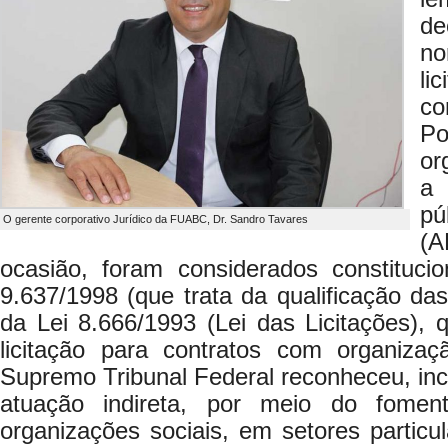
de
n
li
co
P
or
a 
pú
O gerente corporativo Jurídico da FUABC, Dr. Sandro Tavares
(
ocasião, foram considerados constitucio
9.637/1998 (que trata da qualificação das
da Lei 8.666/1993 (Lei das Licitações),
licitação para contratos com organizaçã
Supremo Tribunal Federal reconheceu, incl
atuação indireta, por meio do fome
organizações sociais, em setores partic