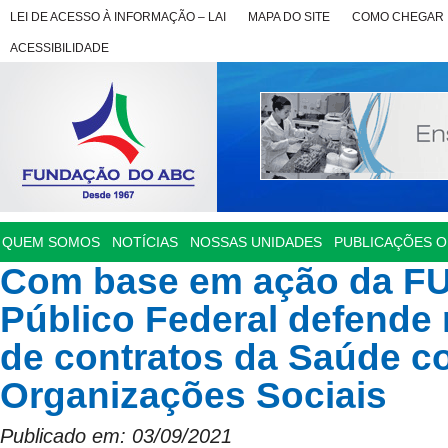
LEI DE ACESSO À INFORMAÇÃO – LAI
MAPA DO SITE
COMO CHEGAR
ACESSIBILIDADE
QUEM SOMOS
NOTÍCIAS
NOSSAS UNIDADES
PUBLICAÇÕES OF
Com base em ação da FU
Público Federal defende
de contratos da Saúde 
Organizações Sociais
Publicado em: 03/09/2021