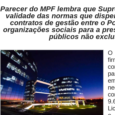
Parecer do MPF lembra que Supr
validade das normas que dispe
contratos de gestão entre o P
organizações sociais para a pre
públicos não exclu
O
fi
co
pa
e
ne
co
9.
Li