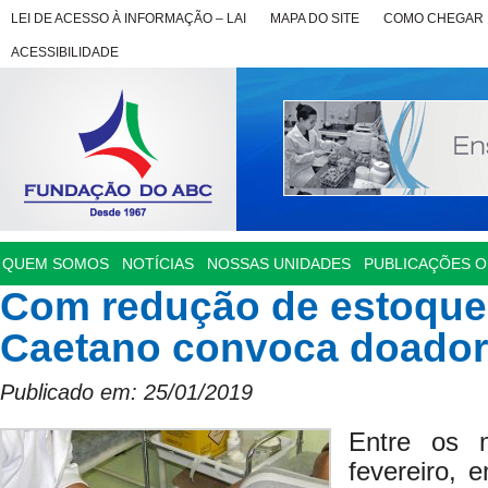
LEI DE ACESSO À INFORMAÇÃO – LAI
MAPA DO SITE
COMO CHEGAR
ACESSIBILIDADE
QUEM SOMOS
NOTÍCIAS
NOSSAS UNIDADES
PUBLICAÇÕES OF
Com redução de estoque 
Caetano convoca doador
Publicado em: 25/01/2019
Entre os 
fevereiro, 