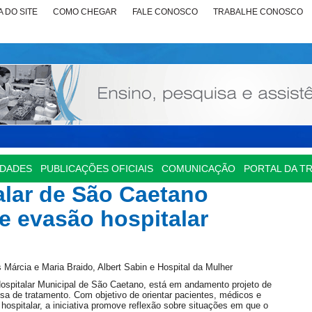
 DO SITE
COMO CHEGAR
FALE CONOSCO
TRABALHE CONOSCO
IDADES
PUBLICAÇÕES OFICIAIS
COMUNICAÇÃO
PORTAL DA T
lar de São Caetano
e evasão hospitalar
Márcia e Maria Braido, Albert Sabin e Hospital da Mulher
Hospitalar Municipal de São Caetano, está em andamento projeto de
sa de tratamento. Com objetivo de orientar pacientes, médicos e
 hospitalar, a iniciativa promove reflexão sobre situações em que o