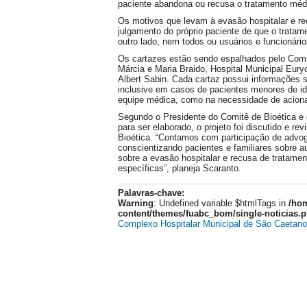
paciente abandona ou recusa o tratamento méd
Os motivos que levam à evasão hospitalar e re
julgamento do próprio paciente de que o tratam
outro lado, nem todos ou usuários e funcionári
Os cartazes estão sendo espalhados pelo Comp
Márcia e Maria Braido, Hospital Municipal Eury
Albert Sabin. Cada cartaz possui informações 
inclusive em casos de pacientes menores de i
equipe médica, como na necessidade de acionar
Segundo o Presidente do Comitê de Bioética e c
para ser elaborado, o projeto foi discutido e r
Bioética. “Contamos com participação de advoga
conscientizando pacientes e familiares sobre a
sobre a evasão hospitalar e recusa de tratament
específicas”, planeja Scaranto.
Palavras-chave:
Warning
: Undefined variable $htmlTags in
/hom
content/themes/fuabc_bom/single-noticias.
Complexo Hospitalar Municipal de São Caetano