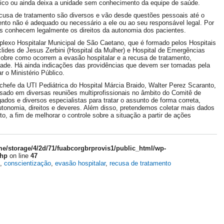
ico ou ainda deixa a unidade sem conhecimento da equipe de saúde.
cusa de tratamento são diversos e vão desde questões pessoais até o
ento não é adequado ou necessário a ele ou ao seu responsável legal. Por
os conhecem legalmente os direitos da autonomia dos pacientes.
lexo Hospitalar Municipal de São Caetano, que é formado pelos Hospitais
clides de Jesus Zerbini (Hospital da Mulher) e Hospital de Emergências
sobre como ocorrem a evasão hospitalar e a recusa de tratamento,
dade. Há ainda indicações das providências que devem ser tomadas pela
 o Ministério Público.
hefe da UTI Pediátrica do Hospital Márcia Braido, Walter Perez Scaranto,
evisado em diversas reuniões multiprofissionais no âmbito do Comitê de
dos e diversos especialistas para tratar o assunto de forma correta,
utonomia, direitos e deveres. Além disso, pretendemos coletar mais dados
o, a fim de melhorar o controle sobre a situação a partir de ações
e/storage/4/2d/71/fuabcorgbrprovis1/public_html/wp-
php
on line
47
,
conscientização
,
evasão hospitalar
,
recusa de tratamento