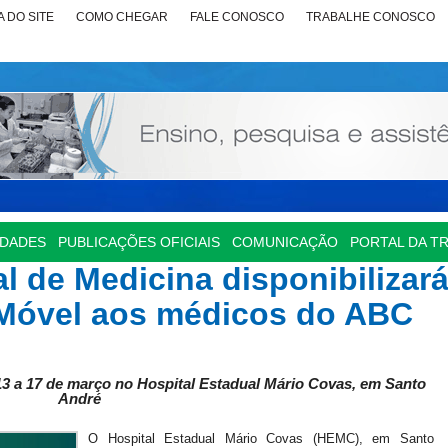
 DO SITE
COMO CHEGAR
FALE CONOSCO
TRABALHE CONOSCO
IDADES
PUBLICAÇÕES OFICIAIS
COMUNICAÇÃO
PORTAL DA T
 de Medicina disponibilizar
l Móvel aos médicos do ABC
3 a 17 de março no Hospital Estadual Mário Covas, em Santo
André
O Hospital Estadual Mário Covas (HEMC), em Santo