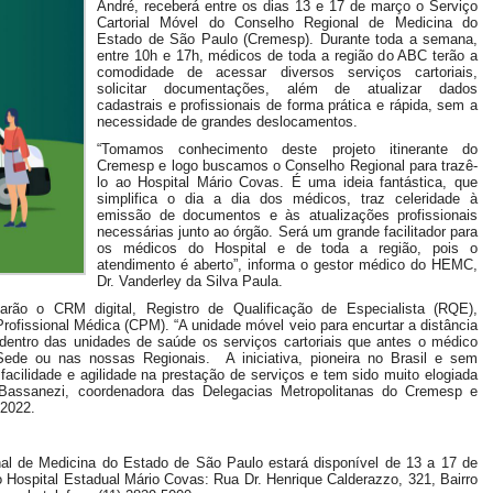
André, receberá entre os dias 13 e 17 de março o Serviço
Cartorial Móvel do Conselho Regional de Medicina do
Estado de São Paulo (Cremesp). Durante toda a semana,
entre 10h e 17h, médicos de toda a região do ABC terão a
comodidade de acessar diversos serviços cartoriais,
solicitar documentações, além de atualizar dados
cadastrais e profissionais de forma prática e rápida, sem a
necessidade de grandes deslocamentos.
“Tomamos conhecimento deste projeto itinerante do
Cremesp e logo buscamos o Conselho Regional para trazê-
lo ao Hospital Mário Covas. É uma ideia fantástica, que
simplifica o dia a dia dos médicos, traz celeridade à
emissão de documentos e às atualizações profissionais
necessárias junto ao órgão. Será um grande facilitador para
os médicos do Hospital e de toda a região, pois o
atendimento é aberto”, informa o gestor médico do HEMC,
Dr. Vanderley da Silva Paula.
tarão o CRM digital, Registro de Qualificação de Especialista (RQE),
rofissional Médica (CPM). “A unidade móvel veio para encurtar a distância
dentro das unidades de saúde os serviços cartoriais que antes o médico
Sede ou nas nossas Regionais. A iniciativa, pioneira no Brasil e sem
z facilidade e agilidade na prestação de serviços e tem sido muito elogiada
a Bassanezi, coordenadora das Delegacias Metropolitanas do Cremesp e
 2022.
nal de Medicina do Estado de São Paulo estará disponível de 13 a 17 de
 Hospital Estadual Mário Covas: Rua Dr. Henrique Calderazzo, 321, Bairro