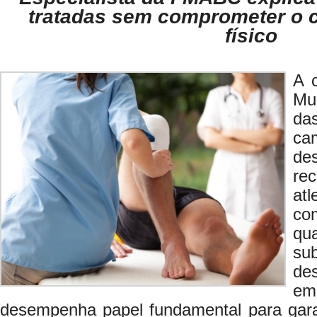
tratadas sem comprometer o 
físico
A 
Mu
da
ca
de
re
a
com
qu
su
d
em
desempenha papel fundamental para garan