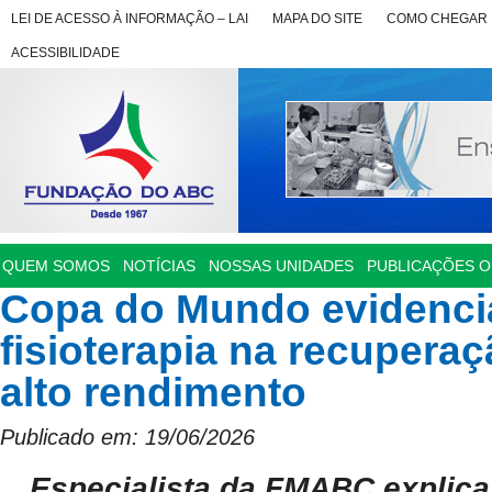
LEI DE ACESSO À INFORMAÇÃO – LAI
MAPA DO SITE
COMO CHEGAR
ACESSIBILIDADE
QUEM SOMOS
NOTÍCIAS
NOSSAS UNIDADES
PUBLICAÇÕES OF
Copa do Mundo evidenci
fisioterapia na recuperaç
alto rendimento
Publicado em: 19/06/2026
Especialista da FMABC explic