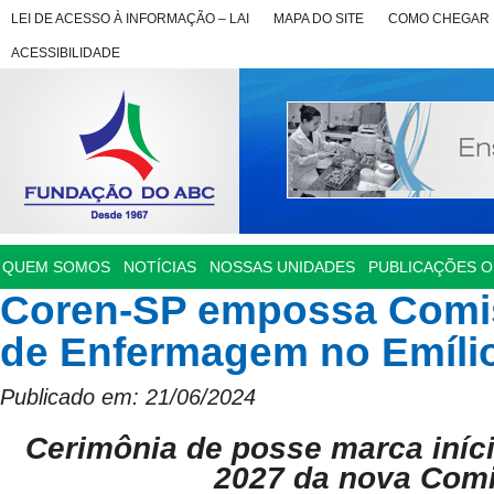
LEI DE ACESSO À INFORMAÇÃO – LAI
MAPA DO SITE
COMO CHEGAR
ACESSIBILIDADE
QUEM SOMOS
NOTÍCIAS
NOSSAS UNIDADES
PUBLICAÇÕES OF
Coren-SP empossa Comis
de Enfermagem no Emílio
Publicado em: 21/06/2024
Cerimônia de posse marca iníci
2027 da nova Com