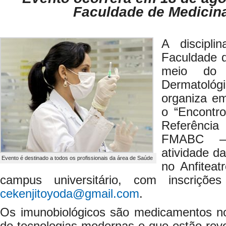
Faculdade de Medicin
A discipli
Faculdade 
meio do 
Dermatoló
organiza e
o “Encontr
Referênci
FMABC – 
atividade d
Evento é destinado a todos os profissionais da área de Saúde
no Anfiteat
campus universitário, com inscrições
cekenjitoyoda@gmail.com
.
Os imunobiológicos são medicamentos nov