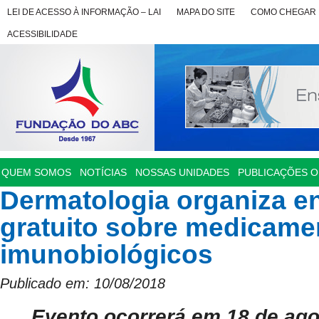
LEI DE ACESSO À INFORMAÇÃO – LAI
MAPA DO SITE
COMO CHEGAR
ACESSIBILIDADE
QUEM SOMOS
NOTÍCIAS
NOSSAS UNIDADES
PUBLICAÇÕES OF
Dermatologia organiza e
gratuito sobre medicame
imunobiológicos
Publicado em: 10/08/2018
Evento ocorrerá em 18 de ago