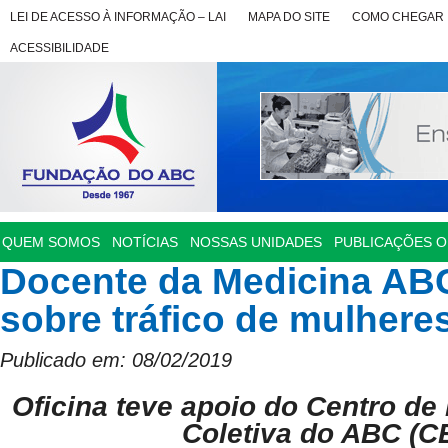
LEI DE ACESSO À INFORMAÇÃO – LAI
MAPA DO SITE
COMO CHEGAR
ACESSIBILIDADE
QUEM SOMOS
NOTÍCIAS
NOSSAS UNIDADES
PUBLICAÇÕES OF
Docente da Medicina ABC
sobre tráfico de mulhere
Publicado em: 08/02/2019
Oficina teve apoio do Centro d
Coletiva
do ABC (C