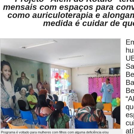
mensais com espaços para conv
como auriculoterapia e alongam
medida é cuidar de q
E
hu
UB
S
Be
B
Be
“A
qu
e
c
at
Programa é voltado para mulheres com filhos com alguma deficiência e/ou