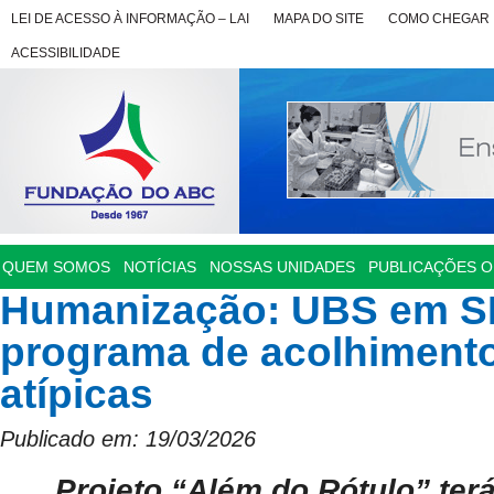
LEI DE ACESSO À INFORMAÇÃO – LAI
MAPA DO SITE
COMO CHEGAR
ACESSIBILIDADE
QUEM SOMOS
NOTÍCIAS
NOSSAS UNIDADES
PUBLICAÇÕES OF
Humanização: UBS em S
programa de acolhiment
atípicas
Publicado em: 19/03/2026
Projeto “Além do Rótulo” ter