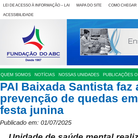
LEI DE ACESSO À INFORMAÇÃO – LAI
MAPA DO SITE
COMO CHEGAR
ACESSIBILIDADE
QUEM SOMOS
NOTÍCIAS
NOSSAS UNIDADES
PUBLICAÇÕES OF
PAI Baixada Santista faz
prevenção de quedas em 
festa junina
Publicado em: 01/07/2025
Unidade de saúde mental real