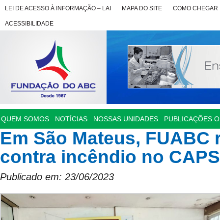
LEI DE ACESSO À INFORMAÇÃO – LAI
MAPA DO SITE
COMO CHEGAR
ACESSIBILIDADE
QUEM SOMOS
NOTÍCIAS
NOSSAS UNIDADES
PUBLICAÇÕES OF
Em São Mateus, FUABC r
contra incêndio no CAPS 
Publicado em: 23/06/2023