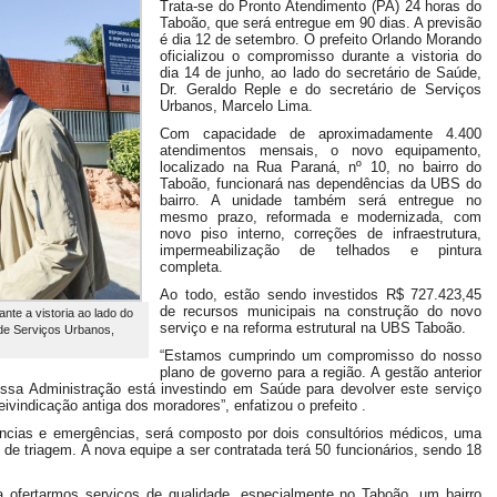
Trata-se do Pronto Atendimento (PA) 24 horas do
Taboão, que será entregue em 90 dias. A previsão
é dia 12 de setembro. O prefeito Orlando Morando
oficializou o compromisso durante a vistoria do
dia 14 de junho, ao lado do secretário de Saúde,
Dr. Geraldo Reple e do secretário de Serviços
Urbanos, Marcelo Lima.
Com capacidade de aproximadamente 4.400
atendimentos mensais, o novo equipamento,
localizado na Rua Paraná, nº 10, no bairro do
Taboão, funcionará nas dependências da UBS do
bairro. A unidade também será entregue no
mesmo prazo, reformada e modernizada, com
novo piso interno, correções de infraestrutura,
impermeabilização de telhados e pintura
completa.
Ao todo, estão sendo investidos R$ 727.423,45
de recursos municipais na construção do novo
nte a vistoria ao lado do
serviço e na reforma estrutural na UBS Taboão.
 de Serviços Urbanos,
“Estamos cumprindo um compromisso do nosso
plano de governo para a região. A gestão anterior
ssa Administração está investindo em Saúde para devolver este serviço
ivindicação antiga dos moradores”, enfatizou o prefeito .
ências e emergências, será composto por dois consultórios médicos, uma
de triagem. A nova equipe a ser contratada terá 50 funcionários, sendo 18
 ofertarmos serviços de qualidade, especialmente no Taboão, um bairro