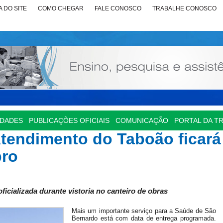
 DO SITE
COMO CHEGAR
FALE CONOSCO
TRABALHE CONOSCO
IDADES
PUBLICAÇÕES OFICIAIS
COMUNICAÇÃO
PORTAL DA T
tendimento do Taboão ficará
bro
ficializada durante vistoria no canteiro de obras
Mais um importante serviço para a Saúde de São
Bernardo está com data de entrega programada.