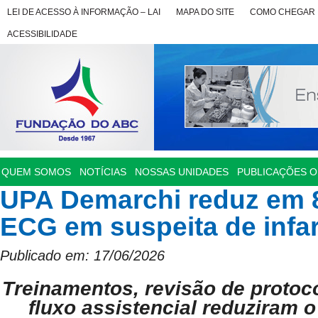
LEI DE ACESSO À INFORMAÇÃO – LAI
MAPA DO SITE
COMO CHEGAR
ACESSIBILIDADE
QUEM SOMOS
NOTÍCIAS
NOSSAS UNIDADES
PUBLICAÇÕES OF
UPA Demarchi reduz em 
ECG em suspeita de infa
Publicado em: 17/06/2026
Treinamentos, revisão de protoc
fluxo assistencial reduziram 