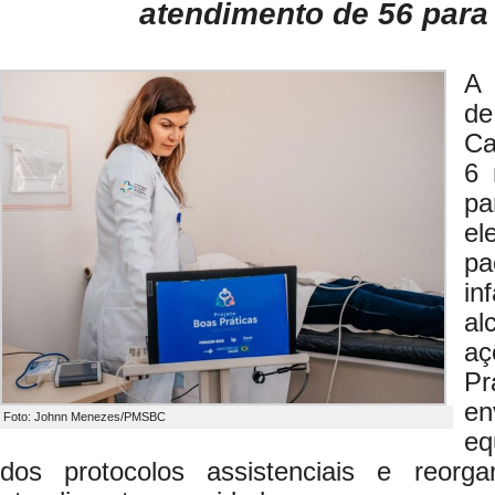
atendimento de 56 para
A 
d
Ca
6 
p
e
pa
in
al
aç
P
en
Foto: Johnn Menezes/PMSBC
eq
dos protocolos assistenciais e reorg