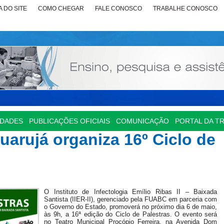
 DO SITE
COMO CHEGAR
FALE CONOSCO
TRABALHE CONOSCO
IDADES
PUBLICAÇÕES OFICIAIS
COMUNICAÇÃO
PORTAL DA T
uarujá organiza 16º Ciclo de
O Instituto de Infectologia Emílio Ribas II – Baixada
Santista (IIER-II), gerenciado pela FUABC em parceria com
o Governo do Estado, promoverá no próximo dia 6 de maio,
às 9h, a 16ª edição do Ciclo de Palestras. O evento será
no Teatro Municipal Procópio Ferreira, na Avenida Dom