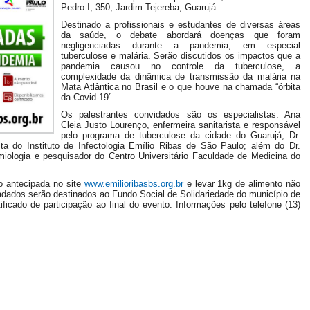
Pedro I, 350, Jardim Tejereba, Guarujá.
Destinado a profissionais e estudantes de diversas áreas
da saúde, o debate abordará doenças que foram
negligenciadas durante a pandemia, em especial
tuberculose e malária. Serão discutidos os impactos que a
pandemia causou no controle da tuberculose, a
complexidade da dinâmica de transmissão da malária na
Mata Atlântica no Brasil e o que houve na chamada “órbita
da Covid-19”.
Os palestrantes convidados são os especialistas: Ana
Cleia Justo Lourenço, enfermeira sanitarista e responsável
pelo programa de tuberculose da cidade do Guarujá; Dr.
sta do Instituto de Infectologia Emílio Ribas de São Paulo; além do Dr.
emiologia e pesquisador do Centro Universitário Faculdade de Medicina do
ão antecipada no site
www.emilioribasbs.org.br
e levar 1kg de alimento não
cadados serão destinados ao Fundo Social de Solidariedade do município de
ificado de participação ao final do evento. Informações pelo telefone (13)