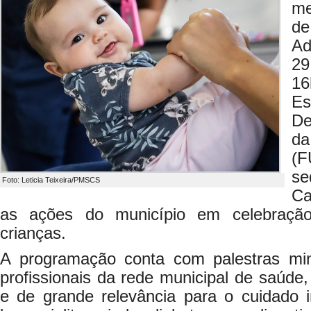
me
de
Ad
29
16
Es
De
d
(F
s
Foto: Leticia Teixeira/PMSCS
Ca
as ações do município em celebraçã
crianças.
A programação conta com palestras min
profissionais da rede municipal de saúde
e de grande relevância para o cuidado in