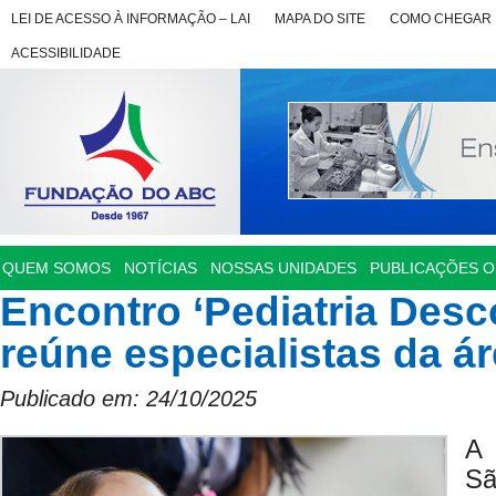
LEI DE ACESSO À INFORMAÇÃO – LAI
MAPA DO SITE
COMO CHEGAR
ACESSIBILIDADE
QUEM SOMOS
NOTÍCIAS
NOSSAS UNIDADES
PUBLICAÇÕES OF
Encontro ‘Pediatria Desc
reúne especialistas da 
Publicado em: 24/10/2025
A 
Sã