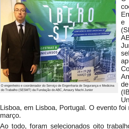
co
En
e 
(S
A
Ju
s
a
C
Am
de
O engenheiro e coordenador do Serviço de Engenharia de Segurança e Medicina
do Trabalho (SESMT) da Fundação do ABC, Amaury Machi Junior
(
U
Lisboa, em Lisboa, Portugal. O evento foi 
março.
Ao todo, foram selecionados oito trabalh