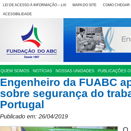
LEI DE ACESSO À INFORMAÇÃO – LAI
MAPA DO SITE
COMO CHEGAR
ACESSIBILIDADE
QUEM SOMOS
NOTÍCIAS
NOSSAS UNIDADES
PUBLICAÇÕES OF
Engenheiro da FUABC ap
sobre segurança do trab
Portugal
Publicado em: 26/04/2019
O