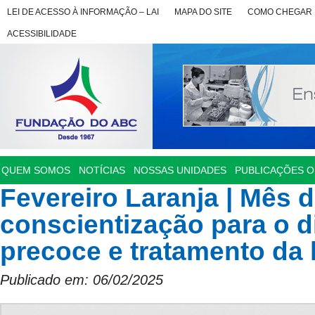
LEI DE ACESSO À INFORMAÇÃO – LAI
MAPA DO SITE
COMO CHEGAR
ACESSIBILIDADE
QUEM SOMOS
NOTÍCIAS
NOSSAS UNIDADES
PUBLICAÇÕES OF
Fevereiro Laranja | Mês 
conscientização para o d
precoce e tratamento da
Publicado em: 06/02/2025