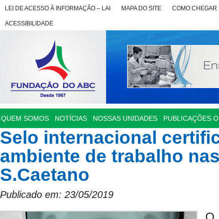
LEI DE ACESSO À INFORMAÇÃO – LAI
MAPA DO SITE
COMO CHEGAR
ACESSIBILIDADE
QUEM SOMOS
NOTÍCIAS
NOSSAS UNIDADES
PUBLICAÇÕES OF
Selo internacional certif
ambiente de trabalho na
S.Caetano
Publicado em: 23/05/2019
O 