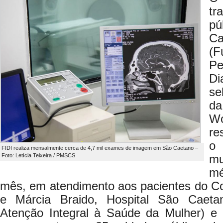
tr
pú
Ca
(F
P
Di
se
da
Wo
re
o
FIDI realiza mensalmente cerca de 4,7 mil exames de imagem em São Caetano –
Foto: Letícia Teixeira / PMSCS
mu
mé
mês, em atendimento aos pacientes do Co
e Márcia Braido, Hospital São Caet
Atenção Integral à Saúde da Mulher) e H