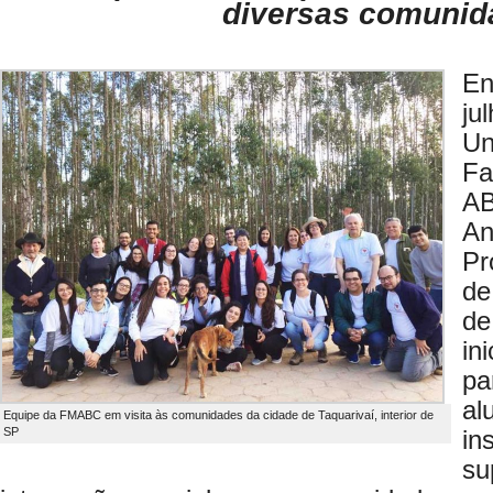
diversas comunid
En
ju
Un
Fa
A
An
Pr
de
de
in
pa
al
Equipe da FMABC em visita às comunidades da cidade de Taquarivaí, interior de
SP
in
s