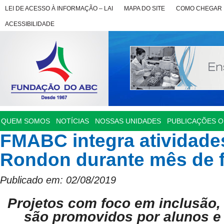
LEI DE ACESSO À INFORMAÇÃO – LAI
MAPA DO SITE
COMO CHEGAR
ACESSIBILIDADE
QUEM SOMOS
NOTÍCIAS
NOSSAS UNIDADES
PUBLICAÇÕES OF
FMABC integra atividade
Rondon durante mês de f
Publicado em: 02/08/2019
Projetos com foco em inclusão,
são
promovidos por alunos e