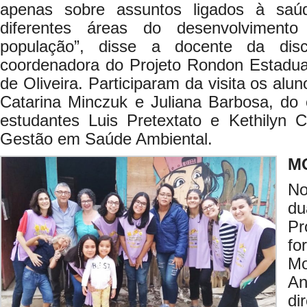
apenas sobre assuntos ligados à saú
diferentes áreas do desenvolviment
população”, disse a docente da disc
coordenadora do Projeto Rondon Estadua
de Oliveira. Participaram da visita os al
Catarina Minczuk e Juliana Barbosa, do 
estudantes Luis Pretextato e Kethilyn
Gestão em Saúde Ambiental.
M
No
du
Pr
f
Mo
An
di