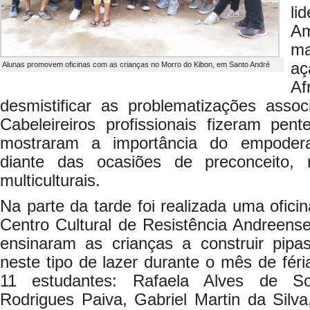
li
Am
ma
aç
Alunas promovem oficinas com as crianças no Morro do Kibon, em Santo André
A
desmistificar as problematizações asso
Cabeleireiros profissionais fizeram pe
mostraram a importância do empoder
diante das ocasiões de preconceito, 
multiculturais.
Na parte da tarde foi realizada uma ofici
Centro Cultural de Resistência Andreen
ensinaram as crianças a construir pipas
neste tipo de lazer durante o mês de féri
11 estudantes: Rafaela Alves de So
Rodrigues Paiva, Gabriel Martin da Silv